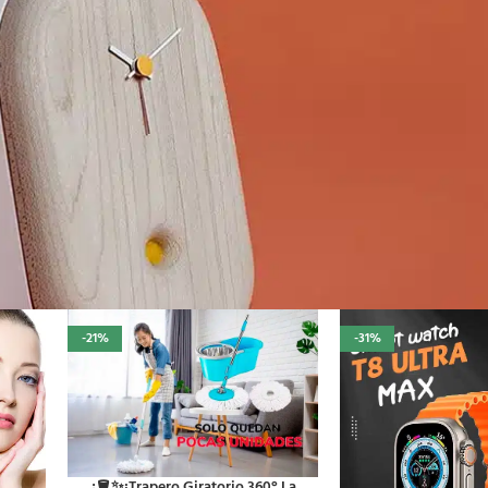
-21%
-31%
¿🪣✨¡Trapero Giratorio 360° La