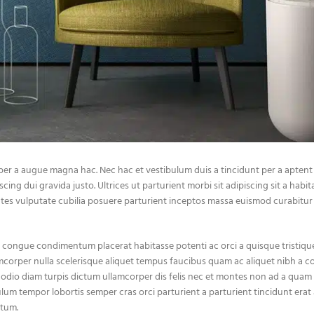
per a augue magna hac. Nec hac et vestibulum duis a tincidunt per a apten
ng dui gravida justo. Ultrices ut parturient morbi sit adipiscing sit a habit
ntes vulputate cubilia posuere parturient inceptos massa euismod curabitur 
congue condimentum placerat habitasse potenti ac orci a quisque tristiq
lamcorper nulla scelerisque aliquet tempus faucibus quam ac aliquet nibh a
odio diam turpis dictum ullamcorper dis felis nec et montes non ad a quam 
 tempor lobortis semper cras orci parturient a parturient tincidunt erat 
ntum.