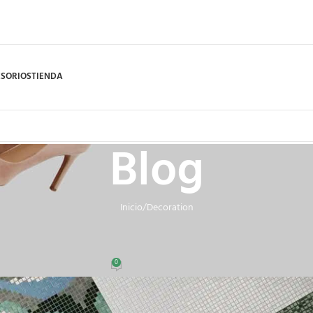
SORIOS
TIENDA
Blog
Inicio
Decoration
DECORATION
r features and exterior
0
jhony
On agosto 27, 2021