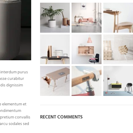
t interdum purus
asse curabitur
dis dignissim
ue elementum et
 condimentum
RECENT COMMENTS
pretium convallis
arcu sodales sed