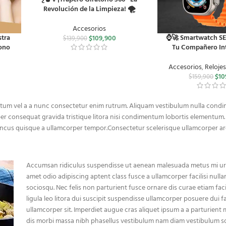
Revolución de la Limpieza! 🌪️
Accesorios
stra
⌚️🚀 Smartwatch SE
$
109,900
$
139,900
ono
Tu Compañero Int
Accesorios
,
Reloje
$
10
$
159,900
ntum vel a a nunc consectetur enim rutrum. Aliquam vestibulum nulla cond
r consequat gravida tristique litora nisi condimentum lobortis elementum.
oncus quisque a ullamcorper tempor.Consectetur scelerisque ullamcorper ar
Accumsan ridiculus suspendisse ut aenean malesuada metus mi urna
amet odio adipiscing aptent class fusce a ullamcorper facilisi null
sociosqu. Nec felis non parturient fusce ornare dis curae etiam facil
ligula leo litora dui suscipit suspendisse ullamcorper posuere dui f
ullamcorper sit. Imperdiet augue cras aliquet ipsum a a parturient
dis morbi massa nibh phasellus vestibulum nam diam vestibulum s