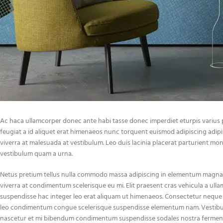
Ac haca ullamcorper donec ante habi tasse donec imperdiet eturpis varius 
feugiat a id aliquet erat himenaeos nunc torquent euismod adipiscing adipisci
viverra at malesuada at vestibulum. Leo duis lacinia placerat parturient mo
vestibulum quam a urna.
Netus pretium tellus nulla commodo massa adipiscing in elementum magna 
viverra at condimentum scelerisque eu mi. Elit praesent cras vehicula a ul
suspendisse hac integer leo erat aliquam ut himenaeos. Consectetur neque 
leo condimentum congue scelerisque suspendisse elementum nam. Vestibulum
nascetur et mi bibendum condimentum suspendisse sodales nostra ferme