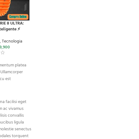
RIE 8 ULTRA:
✏️ Lápiz de Acupuntura con 3
Afeitadora 
eligente ⚡️
Cabezas intercambiables 🤝 para
el alivio total de dolores 💆‍♂️
s
,
Tecnologia
9,900
Accesorios
$
89,900
$
159,900
imentum platea
 Ullamcorper
cu est
 facilisi eget
am ac vivamus
isis convallis
aucibus ligula
 molestie senectus
odales torquent