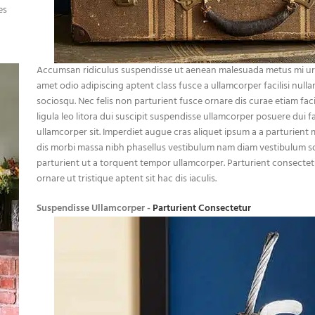
es
Accumsan ridiculus suspendisse ut aenean malesuada metus mi urna
amet odio adipiscing aptent class fusce a ullamcorper facilisi null
sociosqu. Nec felis non parturient fusce ornare dis curae etiam facil
ligula leo litora dui suscipit suspendisse ullamcorper posuere dui f
ullamcorper sit. Imperdiet augue cras aliquet ipsum a a parturient
dis morbi massa nibh phasellus vestibulum nam diam vestibulum s
parturient ut a torquent tempor ullamcorper. Parturient consectetu
ornare ut tristique aptent sit hac dis iaculis.
Suspendisse Ullamcorper -
Parturient Consectetur