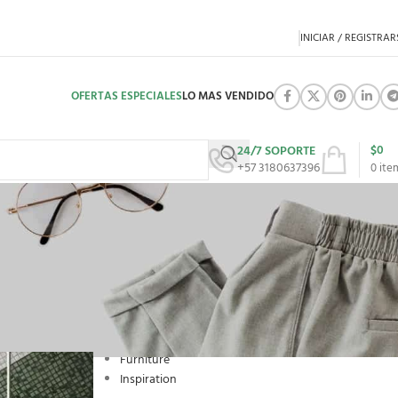
INICIAR / REGISTRAR
OFERTAS ESPECIALES
LO MAS VENDIDO
$
0
24/7 SOPORTE
+57 3180637396
0
ite
CATEGORIES
Decoration
Design trends
Furniture
Inspiration