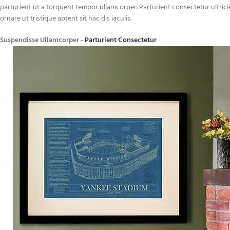
parturient ut a torquent tempor ullamcorper. Parturient consectetur ultrici
ornare ut tristique aptent sit hac dis iaculis.
Suspendisse Ullamcorper -
Parturient Consectetur