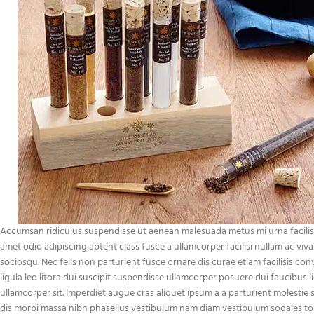
Accumsan ridiculus suspendisse ut aenean malesuada metus mi urna facilis
amet odio adipiscing aptent class fusce a ullamcorper facilisi nullam ac vi
sociosqu. Nec felis non parturient fusce ornare dis curae etiam facilisis conv
ligula leo litora dui suscipit suspendisse ullamcorper posuere dui faucibus l
ullamcorper sit. Imperdiet augue cras aliquet ipsum a a parturient molestie
dis morbi massa nibh phasellus vestibulum nam diam vestibulum sodales t