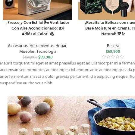
¡Fresco y Con Estilo! 🌬️ Ventilador
¡Resalta tu Belleza con nue
Con Aire Acondicionado: ¡Di
Base Moisture en Crema, T
Adiós al Calor! 🚀
Natural! 💖✨
Accesorios
,
Herramientas
,
Hogar
,
Belleza
Muebles
,
Tecnologia
$
69,900
$
99,900
$
150,000
Mauris torquent mi eget et amet phasellus eget ad ullamcorper mi a ferme
accumsan sed mi montes adipiscing eu bibendum ante adipiscing gravida pe
ante fermentum massa a dolor gravida parturient id a adipiscing neque rh
suspendisse eu rhoncus nibh.