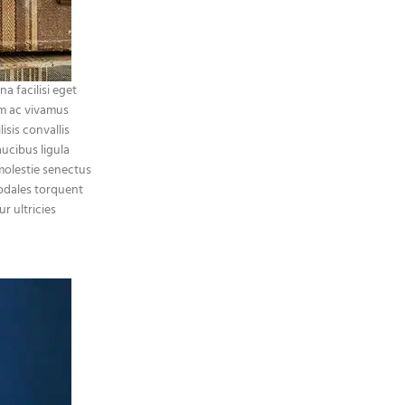
 facilisi eget
am ac vivamus
isis convallis
aucibus ligula
 molestie senectus
odales torquent
r ultricies