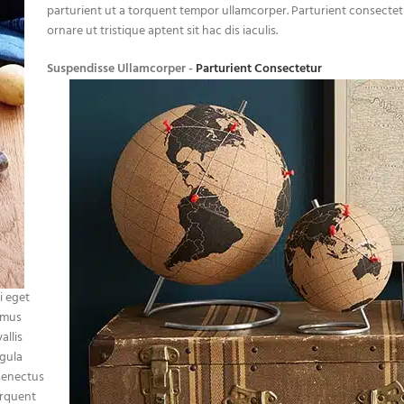
parturient ut a torquent tempor ullamcorper. Parturient consectetu
ornare ut tristique aptent sit hac dis iaculis.
Suspendisse Ullamcorper -
Parturient Consectetur
i eget
vamus
allis
igula
 senectus
orquent