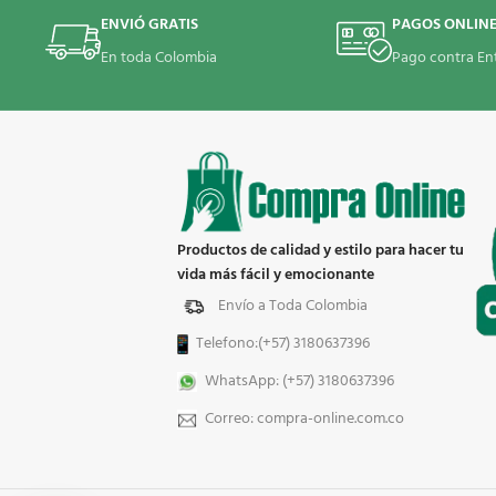
ENVIÓ GRATIS
PAGOS ONLIN
En toda Colombia
Pago contra En
Productos de calidad y estilo para hacer tu
vida más fácil y emocionante
Envío a Toda Colombia
Telefono:(+57) 3180637396
WhatsApp: (+57) 3180637396
Correo: compra-online.com.co