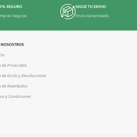
0% SEGURO
SIGUE TU ENVIO
mpras Seguras
Envio Garantizado
 NOSOSTROS
cto
a de Privacidad
ca de Envío y Devoluciones
ca de Reembolso
os y Condiciones