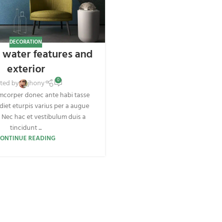
DECORATION
 water features and
exterior
0
ted by
jhony
mcorper donec ante habi tasse
iet eturpis varius per a augue
Nec hac et vestibulum duis a
tincidunt ...
ONTINUE READING