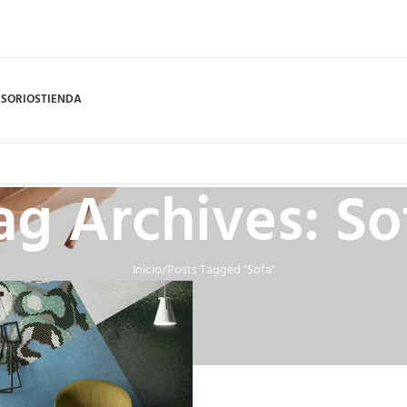
SORIOS
TIENDA
ag Archives: So
Inicio
Posts Tagged "Sofa"