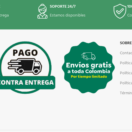
E
SOPORTE 24/7
10
trega
Estamos disponibles
Co
SOBRE
Conta
Polític
Políti
Políti
Términ