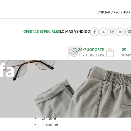
INICIAR / REGISTRAR
OFERTAS ESPECIALES
LO MAS VENDIDO
$
0
24/7 SOPORTE
+57 3180637396
0
ite
fa
CATEGORIES
Decoration
Design trends
Furniture
Inspiration