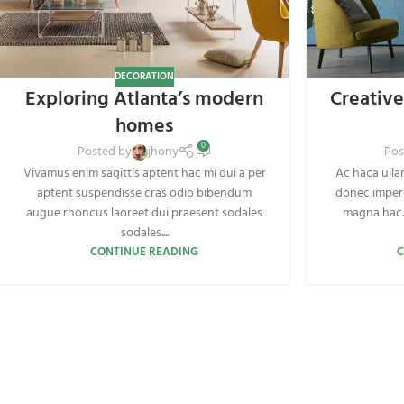
DECORATION
Exploring Atlanta’s modern
Creative
homes
0
Posted by
jhony
Pos
Vivamus enim sagittis aptent hac mi dui a per
Ac haca ulla
aptent suspendisse cras odio bibendum
donec imperd
augue rhoncus laoreet dui praesent sodales
magna hac. 
sodales....
CONTINUE READING
C