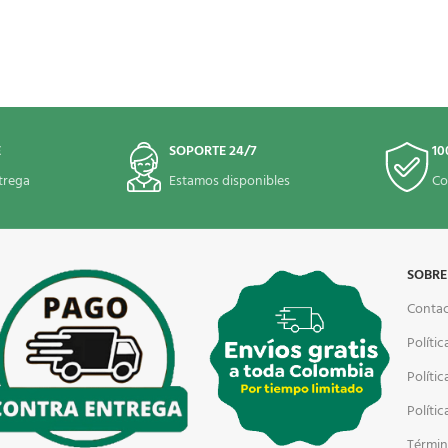
E
SOPORTE 24/7
10
trega
Estamos disponibles
Co
SOBRE
Conta
Polític
Políti
Políti
Términ