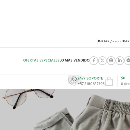
INICIAR / REGISTRAR
OFERTAS ESPECIALES
LO MAS VENDIDO
$
0
24/7 SOPORTE
+57 3180637396
0
ite