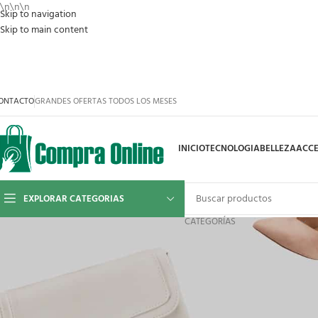
\n
\n
\n
Skip to navigation
Skip to main content
ONTACTO
GRANDES OFERTAS TODOS LOS MESES
INICIO
TECNOLOGIA
BELLEZA
ACCE
EXPLORAR CATEGORIAS
CATEGORÍAS
istrarse