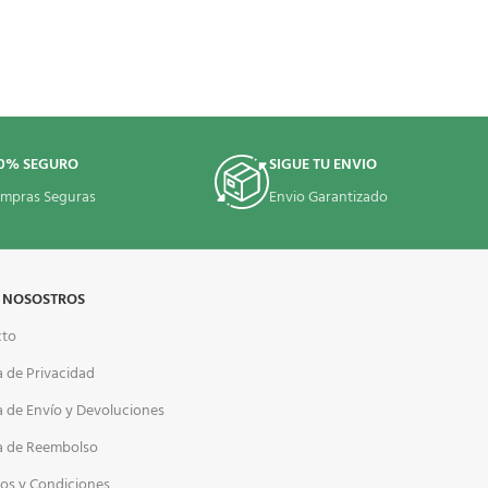
0% SEGURO
SIGUE TU ENVIO
mpras Seguras
Envio Garantizado
 NOSOSTROS
cto
a de Privacidad
ca de Envío y Devoluciones
ca de Reembolso
os y Condiciones