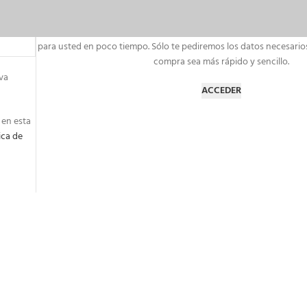
Registrarse en este sitio le permite acceder al estado y al his
Simplemente complete los campos a continuación y configurar
para usted en poco tiempo.
Sólo te pediremos los datos necesario
compra sea más rápido y sencillo.
va
ACCEDER
 en esta
ica de