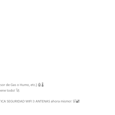
or de Gas o Humo, etc.) 🤖🌡️
iene todo! 🚀
BÓTICA SEGURIDAD WIFI 3 ANTENAS ahora mismo! 🛒🔐