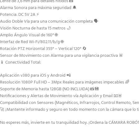
Lente de 3,6 mm para detalles nítidos 📸
Alarma Sonora para máxima seguridad 🔔
Potencia: DC 5V 2A ⚡
Audio Doble Vía para una comunicación completa 🗣️
Visión Nocturna de hasta 15 metros 🌙
Amplio Ángulo Visual de 160° 🌐
Interfaz de Red Wi-Fi/802.11/b/g 🌐
Rotación PTZ Horizontal 355° – Vertical 120° 🔄
Sensor de Movimiento con Alarma para una vigilancia proactiva 🚨
📱 Conectividad Total:
Aplicación v380 para iOS y Android 📲
Resolución 1080P Full HD – 3Mpx Reales para imágenes impecables 🌈
Soporte de Memoria hasta 128GB (NO INCLUIDA) 📸💾
Notificaciones y Alertas de Movimiento vía Aplicación y Email 📧🚨
Compatibilidad con Sensores (Magnéticos, Infrarrojos, Control Remoto, Sens
🚀 ¡Mantente informado y seguro en todo momento con la cámara que lo t
No esperes más, invierte en tu tranquilidad hoy. ¡Ordena la CÁMARA RO