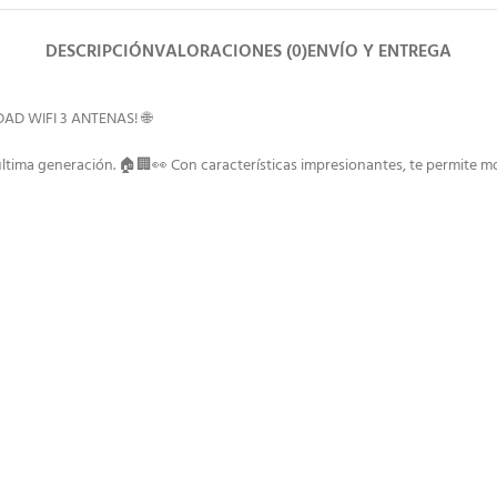
DESCRIPCIÓN
VALORACIONES (0)
ENVÍO Y ENTREGA
DAD WIFI 3 ANTENAS! 🌐
 última generación. 🏠🏢👀 Con características impresionantes, te permite 