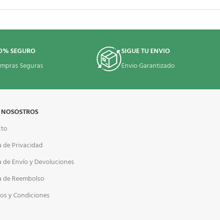
0% SEGURO
SIGUE TU ENVIO
mpras Seguras
Envio Garantizado
 NOSOSTROS
cto
a de Privacidad
ca de Envío y Devoluciones
ca de Reembolso
os y Condiciones