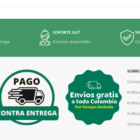
E
SOPORTE 24/7
10
trega
Estamos disponibles
Co
SOBRE
Conta
Polític
Políti
Políti
Términ