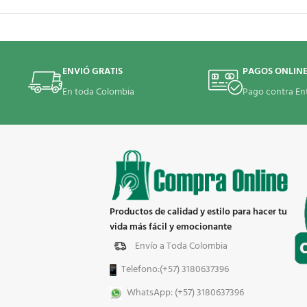
ENVIÓ GRATIS
PAGOS ONLIN
En toda Colombia
Pago contra En
Productos de calidad y estilo para hacer tu
vida más fácil y emocionante
Envío a Toda Colombia
Telefono:(+57) 3180637396
WhatsApp: (+57) 3180637396