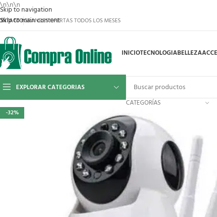
\n
\n
\n
Skip to navigation
Skip to main content
ONTACTO
GRANDES OFERTAS TODOS LOS MESES
INICIO
TECNOLOGIA
BELLEZA
ACCE
EXPLORAR CATEGORIAS
CATEGORÍAS
-32%