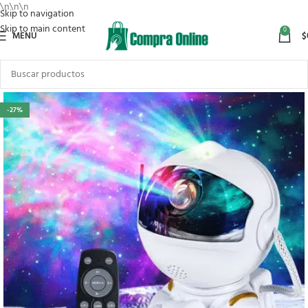
\n
\n
\n
Skip to navigation
Skip to main content
0
MENU
$
-27%