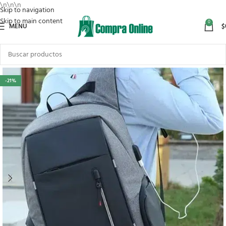
\n
\n
\n
Skip to navigation
Skip to main content
0
MENU
$
-21%