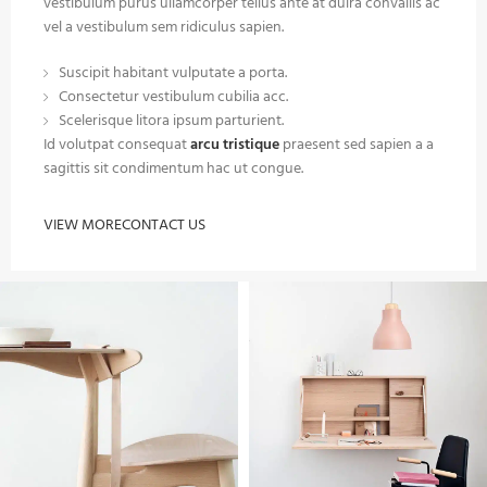
vestibulum purus ullamcorper tellus ante at duira convallis ac
vel a vestibulum sem ridiculus sapien.
Suscipit habitant vulputate a porta.
Consectetur vestibulum cubilia acc.
Scelerisque litora ipsum parturient.
Id volutpat consequat
arcu tristique
praesent sed sapien a a
sagittis sit condimentum hac ut congue.
VIEW MORE
CONTACT US