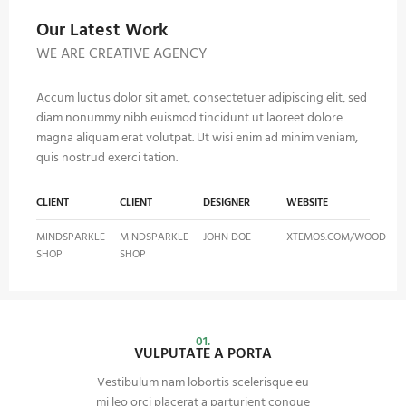
Our Latest Work
WE ARE CREATIVE AGENCY
Accum luctus dolor sit amet, consectetuer adipiscing elit, sed
diam nonummy nibh euismod tincidunt ut laoreet dolore
magna aliquam erat volutpat. Ut wisi enim ad minim veniam,
quis nostrud exerci tation.
CLIENT
CLIENT
DESIGNER
WEBSITE
MINDSPARKLE
MINDSPARKLE
JOHN DOE
XTEMOS.COM/WOOD
SHOP
SHOP
01.
VULPUTATE A PORTA
Vestibulum nam lobortis scelerisque eu
mi leo orci placerat a parturient congue