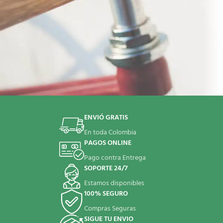
ENVIÓ GRATIS
Netus eu mollis hac dignis
Furniture
En toda Colombia
PAGOS ONLINE
Pago contra Entrega
SOPORTE 24/7
Estamos disponibles
100% SEGURO
Compras Seguras
SIGUE TU ENVIO