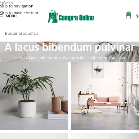
\n
\n
\n
Skip to navigation
Skip to main content
0
MENU
$
A lacus bibendum pulvinar
Inicio
A lacus bibendum pulvinar
A lacus bibendum pulvinar